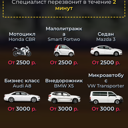
Специалист перезвонит в течение
2
минут
Малолитражк
а
Седан
Мотоцикл
Smart Fortwo
Mazda 3
Honda CBR
2500
2500
2500
От
р.
От
р.
От
р.
Микроавтобу
Бизнес класс
Внедорожник
с
Audi A8
BMW X5
VW Transporter
3000
3000
3000
От
р.
От
р.
От
р.