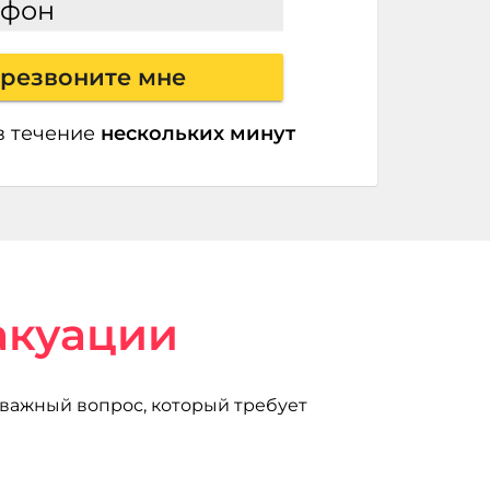
ефон
резвоните мне
в течение
нескольких минут
акуации
 важный вопрос, который требует