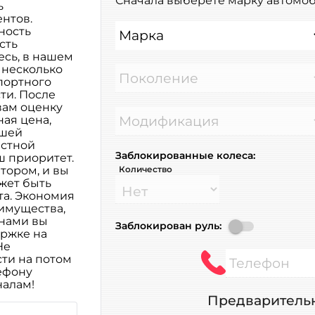
Сначала выберете марку автомоб
ь
нтов.
ность
Марка
сть
есь, в нашем
 несколько
Поколение
портного
ти. После
вам оценку
Модификация
ная цена,
ашей
естной
Заблокированные колеса:
ш приоритет.
тором, и вы
Количество
жет быть
та. Экономия
еимущества,
 нами вы
Заблокирован руль:
ржке на
Не
сти на потом
Телефон
лефону
налам!
Предварительн