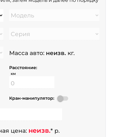
иля, затем модель и далее по порядку
Модель
Серия
Масса авто:
неизв.
кг.
Расстояние:
км
Кран-манипулятор:
неизв.
ая цена:
* р.