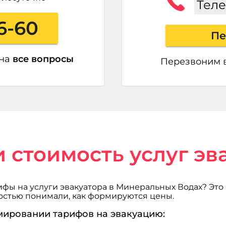
Тел
6-60
Пе
 на
все вопросы
Перезвоним 
 стоимость услуг эв
ифы на услуги эвакуатора в Минеральных Водах? Это
остью понимали, как формируются цены.
мировании тарифов на эвакуацию: