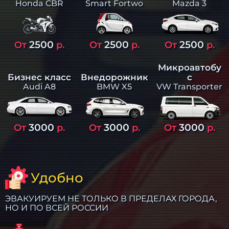
Smart Fortwo
Mazda 3
Honda CBR
2500
2500
2500
От
р.
От
р.
От
р.
Микроавтобу
Бизнес класс
Внедорожник
с
Audi A8
BMW X5
VW Transporter
3000
3000
3000
От
р.
От
р.
От
р.
Удобно
ЭВАКУИРУЕМ НЕ ТОЛЬКО В ПРЕДЕЛАХ ГОРОДА,
НО И ПО ВСЕЙ РОССИИ