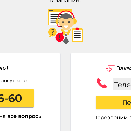
компании.
ам!
Зака
глосуточно
Тел
6-60
Пе
 на
все вопросы
Перезвоним 