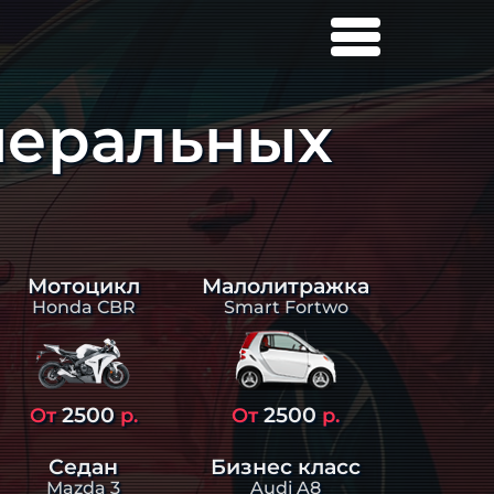
неральных
Малолитражка
Мотоцикл
Smart Fortwo
Honda CBR
2500
2500
От
р.
От
р.
Седан
Бизнес класс
Mazda 3
Audi A8